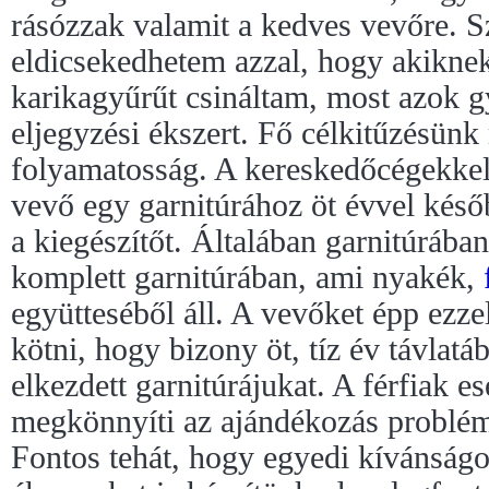
rásózzak valamit a kedves vevőre. S
eldicsekedhetem azzal, hogy akiknek
karikagyűrűt csináltam, most azok g
eljegyzési ékszert. Fő célkitűzésün
folyamatosság. A kereskedőcégekkel 
vevő egy garnitúrához öt évvel késő
a kiegészítőt. Általában garnitúrába
komplett garnitúrában, ami nyakék,
együtteséből áll. A vevőket épp ezz
kötni, hogy bizony öt, tíz év távlatá
elkezdett garnitúrájukat. A férfiak e
megkönnyíti az ajándékozás problémá
Fontos tehát, hogy egyedi kívánságo