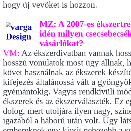
hogy új vevőket is hozzon.
MZ: A 2007-es ékszertre
idén milyen csecsebecsé
vásárlókat?
VM:
Az ékszerdivatban vannak hoss
hosszú vonulatok most úgy állnak, 
követ használnak az ékszerek készíté
kifejezés általánossá vált a gyöngyö
gyémántokig. Vagyis rendkívüli mó
ékszerek és az ékszerválaszték. Ez 
dolog, mert utoljára ilyen nagy, szí
igazából a háború után volt. Úgy lát
embereknek egy kicsit nehezebb a s