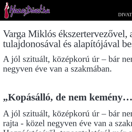
DIVAT
Varga Miklós ékszertervezővel, 
tulajdonosával és alapítójával b
A jól szituált, középkorú úr – bár nem
negyven éve van a szakmában.
„Kopásálló, de nem kemény
A jól szituált, középkorú úr – bár ne
rajta - közel negyven éve van a sza