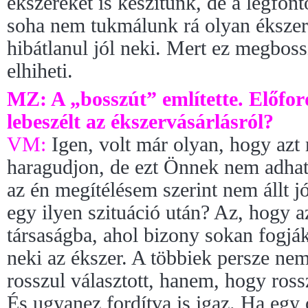
ékszereket is készítünk, de a legfon
soha nem tukmálunk rá olyan ékszert
hibátlanul jól neki. Mert ez megbo
elhiheti.
MZ: A „bosszút” említette. Előfor
lebeszélt az ékszervásárlásról?
VM:
Igen, volt már olyan, hogy az
haragudjon, de ezt Önnek nem adhat
az én megítélésem szerint nem állt jó
egy ilyen szituáció után? Az, hogy a
társaságba, ahol bizony sokan fogják
neki az ékszer. A többiek persze ne
rosszul választott, hanem, hogy rossz
És ugyanez fordítva is igaz. Ha egy 