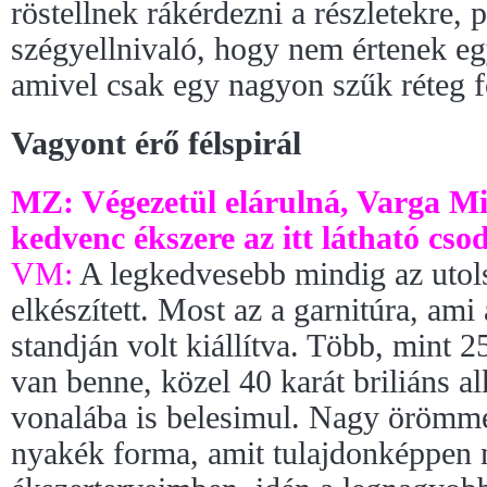
röstellnek rákérdezni a részletekre,
szégyellnivaló, hogy nem értenek egy
amivel csak egy nagyon szűk réteg f
Vagyont érő félspirál
MZ: Végezetül elárulná, Varga Mi
kedvenc ékszere az itt látható cso
VM:
A legkedvesebb mindig az utols
elkészített. Most az a garnitúra, ami 
standján volt kiállítva. Több, mint
van benne, közel 40 karát briliáns al
vonalába is belesimul. Nagy örömme
nyakék forma, amit tulajdonképpen 