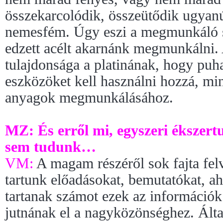
összekarcolódik, összeütődik ugyanú
nemesfém. Úgy eszi a megmunkáló 
edzett acélt akarnánk megmunkálni. 
tulajdonsága a platinának, hogy puh
eszközöket kell használni hozzá, m
anyagok megmunkálásához.
MZ: És erről mi, egyszeri ékszer
sem tudunk…
VM:
A magam részéről sok fajta felv
tartunk előadásokat, bemutatókat, a
tartanak számot ezek az információ
jutnának el a nagyközönséghez. Ált