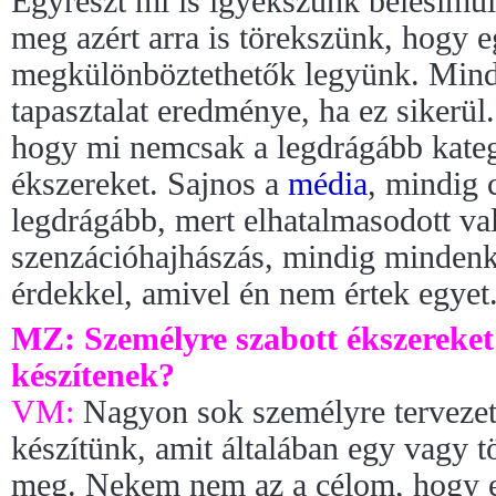
Egyrészt mi is igyekszünk belesimul
meg azért arra is törekszünk, hogy 
megkülönböztethetők legyünk. Mind
tapasztalat eredménye, ha ez sikerü
hogy mi nemcsak a legdrágább kate
ékszereket. Sajnos a
média
, mindig 
legdrágább, mert elhatalmasodott val
szenzációhajhászás, mindig mindenki
érdekkel, amivel én nem értek egyet
MZ: Személyre szabott ékszereket 
készítenek?
VM:
Nagyon sok személyre tervezett
készítünk, amit általában egy vagy t
meg. Nekem nem az a célom, hogy e