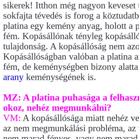
sikerek! Itthon még nagyon keveset 
sokfajta tévedés is forog a köztudat
platina egy kemény anyag, holott a 
fém. Kopásállónak tényleg kopásáll
tulajdonság. A kopásállóság nem az
Kopásállóságban valóban a platina a
fém, de keménységben bizony alatta
arany
keménységének is.
MZ: A platina puhasága a felhasz
okoz, nehéz megmunkálni?
VM:
A kopásállósága miatt nehéz ve
az nem megmunkálási probléma, az v
nem marad fényes, vagy nem marad m