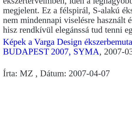
ékszerterveimben, idén a legnagyobb
megjelent. Ez a félspirál, S-alakú é
nem mindennapi viselésre használt é
hisz rendkívül elegánssá tud tenni eg
Képek a Varga Design ékszerbemu
BUDAPEST 2007,
SYMA
, 2007-0
Írta: MZ , Dátum: 2007-04-07