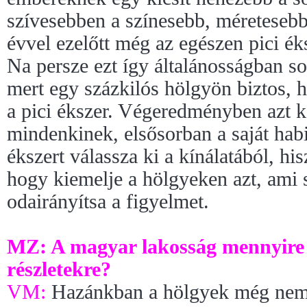
szívesebben a színesebb, méretesebb
évvel ezelőtt még az egészen pici ék
Na persze ezt így általánosságban 
mert egy százkilós hölgyön biztos, 
a pici ékszer. Végeredményben azt k
mindenkinek, elsősorban a saját hab
ékszert válassza ki a kínálatából, his
hogy kiemelje a hölgyeken azt, ami s
odairányítsa a figyelmet.
MZ: A magyar lakosság mennyire f
részletekre?
VM:
Hazánkban a hölgyek még nem 