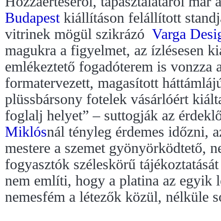
Hozzáértéséről, tapasztalatáról már 
Budapest
kiállításon felállított stan
vitrinek mögül szikrázó
Varga Desi
magukra a figyelmet, az ízlésesen ki
emlékeztető fogadóterem is vonzza 
formatervezett, magasított háttámlájú
plüssbársony fotelek vásárlóért kiált
foglalj helyet” – suttogják az érdek
Miklós
nál tényleg érdemes időzni, 
mestere a szemet gyönyörködtető, n
fogyasztók széleskörű tájékoztatását 
nem említi, hogy a platina az egyik
nemesfém a létezők közül, nélküle 