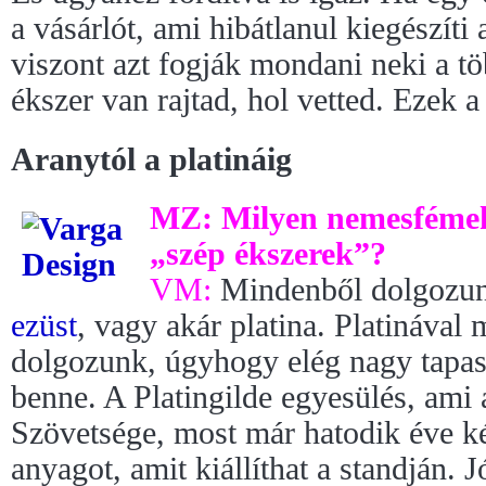
a vásárlót, ami hibátlanul kiegészíti 
viszont azt fogják mondani neki a t
ékszer van rajtad, hol vetted. Ezek a
Aranytól a platináig
MZ: Milyen nemesfémek
„szép ékszerek”?
VM:
Mindenből dolgozunk
ezüst
, vagy akár platina. Platinával 
dolgozunk, úgyhogy elég nagy tapaszt
benne. A Platingilde egyesülés, ami 
Szövetsége, most már hatodik éve k
anyagot, amit kiállíthat a standján.