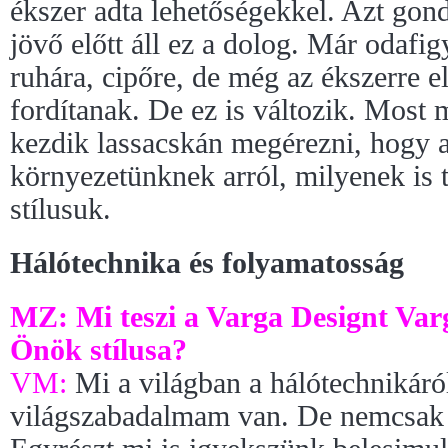
ékszer adta lehetőségekkel. Azt go
jövő előtt áll ez a dolog. Már odafig
ruhára, cipőre, de még az ékszerre 
fordítanak. De ez is változik. Most 
kezdik lassacskán megérezni, hogy a
környezetünknek arról, milyenek is 
stílusuk.
Hálótechnika és folyamatosság
MZ: Mi teszi a Varga Designt Var
Önök stílusa?
VM:
Mi a világban a hálótechnikáról
világszabadalmam van. De nemcsak h