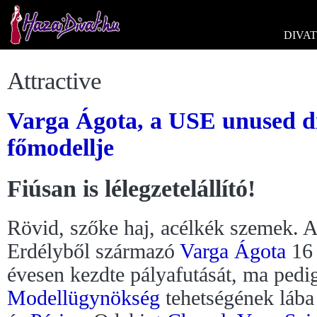
DIVAT
Attractive
Varga Ágota, a USE unused d
főmodellje
Fiúsan is lélegzetelállító!
Rövid, szőke haj, acélkék szemek. 
Erdélyből származó
Varga Ágota
16
évesen kezdte pályafutását, ma pedi
Modellügynökség
tehetségének lába 