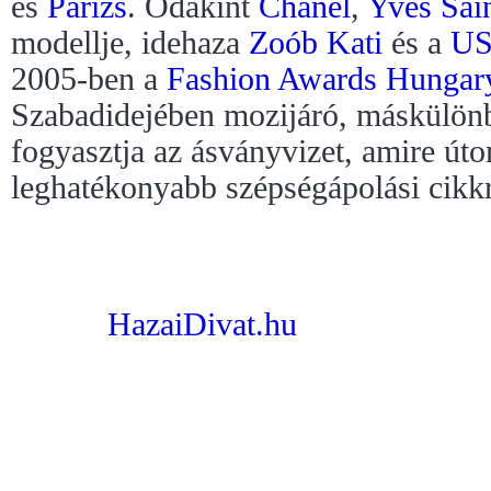
és
Párizs
. Odakint
Chanel
,
Yves Sai
modellje, idehaza
Zoób Kati
és a
US
2005-ben a
Fashion Awards Hungar
Szabadidejében mozijáró, máskülön
fogyasztja az ásványvizet, amire úto
leghatékonyabb szépségápolási cikkr
HazaiDivat.hu