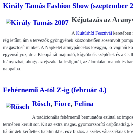
Király Tamás Fashion Show (szeptember 2
Kéjutazás az Arany
A
Kultúrhíd Fesztivál
keretében 
rég letűnt, ám a tervezők gyöngyének köszönhetően sosemvolt pompájá
magasztosít minket. A Napkelet aranypáncélos lovagjai, lo-vaginái köz
egyensúlyoz, de a Kleopátrát majmoló, kígyóboás széplélek és a Csi
hiányozhat, ahogy az éjszaka kulcsfigurái, az álomtalan manók és bárc
nappalba.
Fehérnemű A-tól Z-ig (február 4.)
Rösch
,
Fiore
,
Felina
A tradicionális fehérnemű bemutatóra ezúttal az imp
termében került sor. Kit az extra magas, gyomorszorító csípőnadrág, ki
hálóingek kerítettek hatalmukba, egy biztos, a széles választéknak k