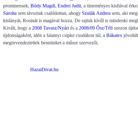
prominensek,
Bódy Magdi
,
Endrei Judit
, a tüneményes kisfiával érk
Sarolta
sem távoztak csalódottan, ahogy
Szulák Andrea
sem, aki megí
kislányát, Rosinát is magával hozza. De rajtuk kívűl is mindenki megl
Kivált, hogy a
2008 Tavasz/Nyár
i és a
2008/09 Ősz/Tél
i szezon újdo
újdonságaként, idén a falatnyi csipke csodákon túl, a
Bákatex
jóvoltá
megörvendeztettek bennünket a műsor szervezői.
HazaiDivat.hu