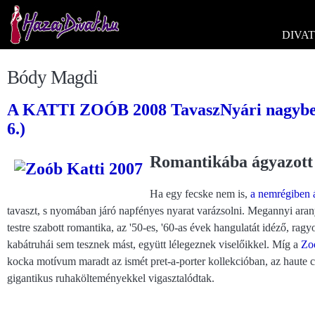
DIVAT
Bódy Magdi
A KATTI ZOÓB 2008 TavaszNyári nagybem
6.)
Romantikába ágyazott 
Ha egy fecske nem is,
a nemrégiben á
tavaszt, s nyomában járó napfényes nyarat varázsolni. Megannyi arany,
testre szabott romantika, az '50-es, '60-as évek hangulatát idéző, ragy
kabátruhái sem tesznek mást, együtt lélegeznek viselőikkel. Míg a
Zo
kocka motívum maradt az ismét pret-a-porter kollekcióban, az haute c
gigantikus ruhakölteményekkel vigasztalódtak.