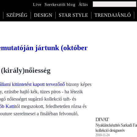
Live
Szerkesztői blog
Állás
SZÉPSÉG
DESIGN
STAR STYLE
TRENDAJÁNLÓ
utatóján jártunk (október
(király)nőiesség
llami kitüntetést kapott tervezőnő
bizony képes
 ezüstbe hajló kék, tüzes piros - ha létezik
ogó nőiességet sugárzó kollekció taft- és
ób Katti
tól megszokott, feledhetetlen rózsa és
outure szerelmesei a fináléban felvonuló,
DIVAT
Nyaklánckészités Sarkadi Fa
kollekció designerév
2010-11-24