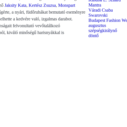
Mantra
ező
Jaksity Kata
,
Kertész Zsuzsa
,
Monspart
Váradi Csaba
gérte, a nyári, füdőruhákat bemutató eseményre
Swarovski
elhette a kedvére való, izgalmas darabot.
Budapest Fashion W
augusztus
nságait felvonultató vevőtalálkozó
szépségkirálynő
ból, kiváló minőségű harisnyákkal is
döntő