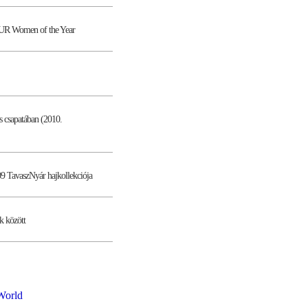
OUR Women of the Year
s csapatában (2010.
9 TavaszNyár hajkollekciója
k között
World