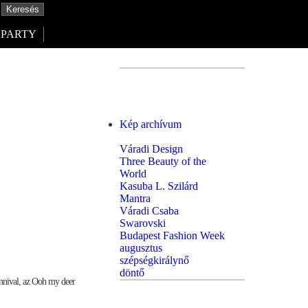
PARTY
Kép archívum
Váradi Design
Three Beauty of the
World
Kasuba L. Szilárd
Mantra
Váradi Csaba
Swarovski
Budapest Fashion Week
augusztus
szépségkirálynő
döntő
nnival, az Ooh my deer