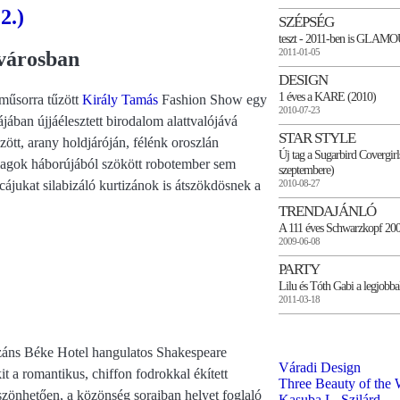
2.)
SZÉPSÉG
teszt - 2011-ben is GLAM
2011-01-05
városban
DESIGN
1 éves a KARE (2010)
műsorra tűzött
Király Tamás
Fashion Show egy
2010-07-23
ban újjáélesztett birodalom alattvalójává
STAR STYLE
ött, arany holdjáróján, félénk oroszlán
Új tag a Sugarbird Covergirl
llagok háborújából szökött robotember sem
szeptembere)
ájukat silabizáló kurtizánok is átszökdösnek a
2010-08-27
TRENDAJÁNLÓ
A 111 éves Schwarzkopf 200
2009-06-08
PARTY
Lilu és Tóth Gabi a legjobba
2011-03-18
ozáns Béke Hotel hangulatos Shakespeare
Váradi Design
t a romantikus, chiffon fodrokkal ékített
Three Beauty of the 
öszönhetően, a közönség soraiban helyet foglaló
Kasuba L. Szilárd