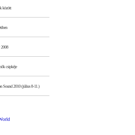
k között
etiben
 2008
ynők csipkéje
n Sound 2010 (július 8-11.)
World