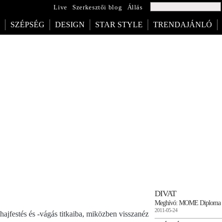
Live
Szerkesztői blog
Állás
SZÉPSÉG
DESIGN
STAR STYLE
TRENDAJÁNLÓ
DIVAT
Meghívó: MOME Diploma 
2011-05-24
hajfestés és -vágás titkaiba, miközben visszanéz