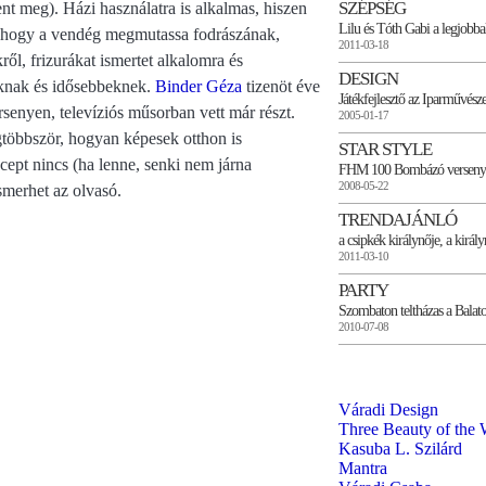
SZÉPSÉG
ent meg). Házi használatra is alkalmas, hiszen
Lilu és Tóth Gabi a legjobba
 jó, hogy a vendég megmutassa fodrászának,
2011-03-18
ről, frizurákat ismertet alkalomra és
DESIGN
oknak és idősebbeknek.
Binder Géza
tizenöt éve
Játékfejlesztő az Iparművész
enyen, televíziós műsorban vett már részt.
2005-01-17
gtöbbször, hogyan képesek otthon is
STAR STYLE
recept nincs (ha lenne, senki nem járna
FHM 100 Bombázó verseny
2008-05-22
smerhet az olvasó.
TRENDAJÁNLÓ
a csipkék királynője, a királ
2011-03-10
PARTY
Szombaton teltházas a Balato
2010-07-08
Váradi Design
Three Beauty of the 
Kasuba L. Szilárd
Mantra