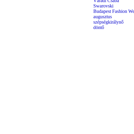
Váradi Csaba
Swarovski
Budapest Fashion W
augusztus
szépségkirálynő
döntő