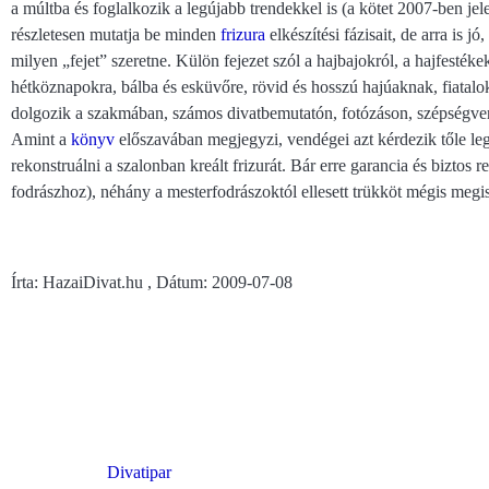
a múltba és foglalkozik a legújabb trendekkel is (a kötet 2007-ben jel
részletesen mutatja be minden
frizura
elkészítési fázisait, de arra is
milyen „fejet” szeretne. Külön fejezet szól a hajbajokról, a hajfestékek
hétköznapokra, bálba és esküvőre, rövid és hosszú hajúaknak, fiatal
dolgozik a szakmában, számos divatbemutatón, fotózáson, szépségvers
Amint a
könyv
előszavában megjegyzi, vendégei azt kérdezik tőle le
rekonstruálni a szalonban kreált frizurát. Bár erre garancia és biztos 
fodrászhoz), néhány a mesterfodrászoktól ellesett trükköt mégis megi
Írta: HazaiDivat.hu , Dátum: 2009-07-08
Divatipar